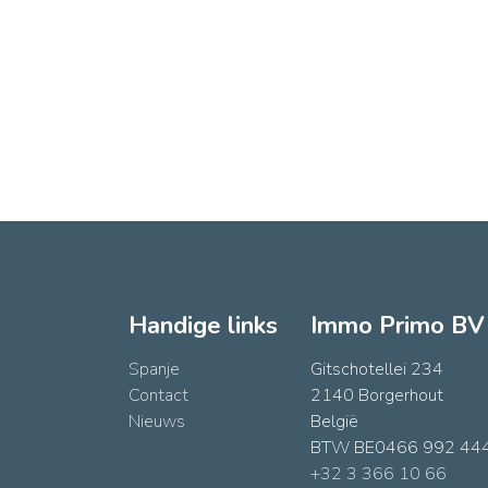
Handige links
Immo Primo BV
Spanje
Gitschotellei 234
Contact
2140 Borgerhout
Nieuws
België
BTW BE0466 992 44
+32 3 366 10 66