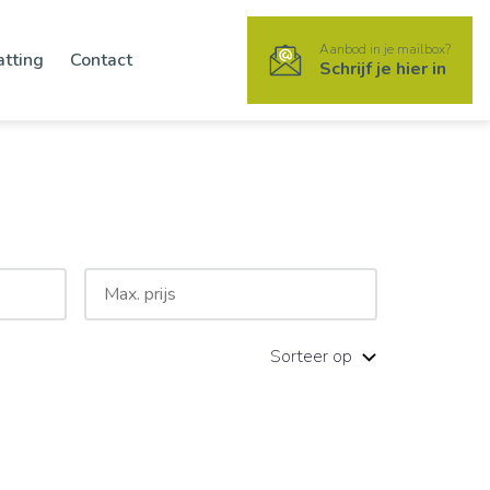
Aanbod in je mailbox?
atting
Contact
Schrijf je hier in
Sorteer op