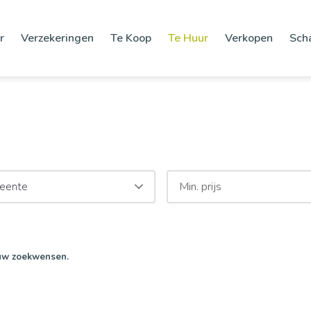
r
Verzekeringen
Te Koop
Te Huur
Verkopen
Sch
eente
uw zoekwensen.