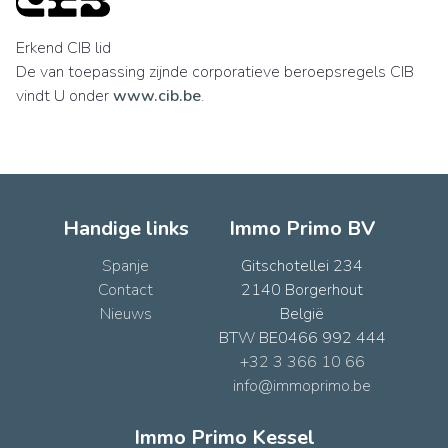
Erkend CIB lid
De van toepassing zijnde corporatieve beroepsregels CIB
vindt U onder
www.cib.be
.
Handige links
Immo Primo BV
Spanje
Gitschotellei 234
Contact
2140 Borgerhout
Nieuws
België
BTW BE0466 992 444
+32 3 366 10 66
info@immoprimo.be
Immo Primo Kessel