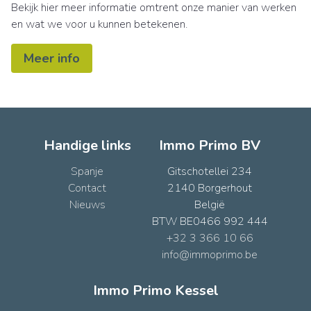
Bekijk hier meer informatie omtrent onze manier van werken
en wat we voor u kunnen betekenen.
Meer info
Handige links
Immo Primo BV
Spanje
Gitschotellei 234
Contact
2140 Borgerhout
Nieuws
België
BTW BE0466 992 444
+32 3 366 10 66
info@immoprimo.be
Immo Primo Kessel