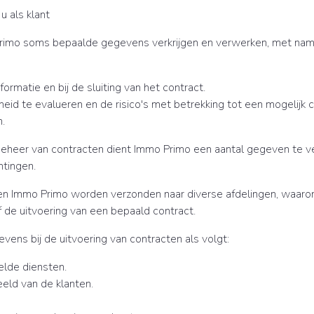
u als klant
 Primo soms bepaalde gegevens verkrijgen en verwerken, met na
nformatie en bij de sluiting van het contract.
eid te evalueren en de risico's met betrekking tot een mogelijk c
.
 beheer van contracten dient Immo Primo een aantal gegeven te ve
htingen.
nen Immo Primo worden verzonden naar diverse afdelingen, waaron
of de uitvoering van een bepaald contract.
ns bij de uitvoering van contracten als volgt:
elde diensten.
ld van de klanten.