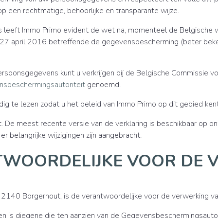
een rechtmatige, behoorlijke en transparante wijze.
s leeft Immo Primo evident de wet na, momenteel de Belgisch
27 april 2016 betreffende de gegevensbescherming (beter bekend
rsoonsgegevens kunt u verkrijgen bij de Belgische Commissie vo
sbeschermingsautoriteit
genoemd.
dig te lezen zodat u het beleid van Immo Primo op dit gebied kent
. De meest recente versie van de verklaring is beschikbaar op on
r belangrijke wijzigingen zijn aangebracht.
ANTWOORDELIJKE VOOR DE 
, 2140 Borgerhout, is de verantwoordelijke voor de verwerking 
n is diegene die ten aanzien van de Gegevensbeschermingsautori