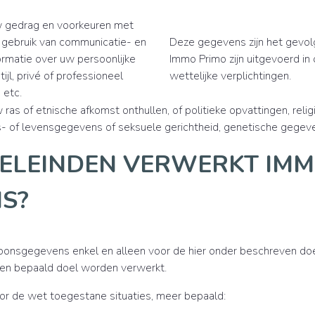
w gedrag en voorkeuren met
t gebruik van communicatie- en
Deze gegevens zijn het gevolg
formatie over uw persoonlijke
Immo Primo zijn uitgevoerd i
ijl, privé of professioneel
wettelijke verplichtingen.
 etc.
s of etnische afkomst onthullen, of politieke opvattingen, reli
- of levensgegevens of seksuele gerichtheid, genetische gegev
OELEINDEN VERWERKT IM
S?
onsgegevens enkel en alleen voor de hier onder beschreven doel
een bepaald doel worden verwerkt.
r de wet toegestane situaties, meer bepaald: