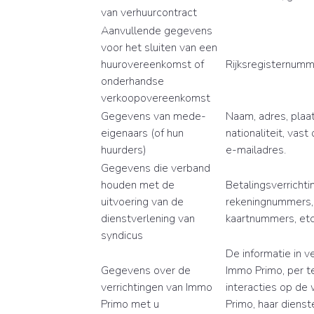
van verhuurcontract
Aanvullende gegevens
voor het sluiten van een
huurovereenkomst of
Rijksregisternum
onderhandse
verkoopovereenkomst
Gegevens van mede-
Naam, adres, plaa
eigenaars (of hun
nationaliteit, vas
huurders)
e-mailadres.
Gegevens die verband
houden met de
Betalingsverrichti
uitvoering van de
rekeningnummers, 
dienstverlening van
kaartnummers, etc
syndicus
De informatie in 
Gegevens over de
Immo Primo, per te
verrichtingen van Immo
interacties op d
Primo met u
Primo, haar dienst