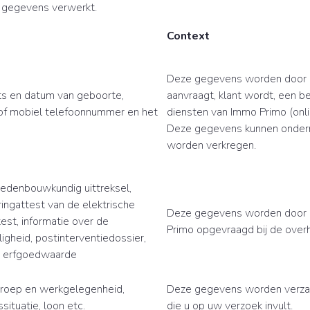
 gegevens verwerkt.
Context
Deze gegevens worden door u 
ts en datum van geboorte,
aanvraagt, klant wordt, een b
t of mobiel telefoonnummer en het
diensten van Immo Primo (onlin
Deze gegevens kunnen onderme
worden verkregen.
tedenbouwkundig uittreksel,
ingattest van de elektrische
Deze gegevens worden door u
test, informatie over de
Primo opgevraagd bij de overh
gheid, postinterventiedossier,
e erfgoedwaarde
eroep en werkgelegenheid,
Deze gegevens worden verzam
ssituatie, loon etc.
die u op uw verzoek invult.