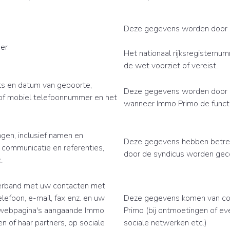
Deze gegevens worden door u
mer
Het nationaal rijksregisternu
de wet voorziet of vereist.
ts en datum van geboorte,
Deze gegevens worden door u
t of mobiel telefoonnummer en het
wanneer Immo Primo de functi
ngen, inclusief namen en
Deze gegevens hebben betrek
communicatie en referenties,
door de syndicus worden gec
.
verband met uw contacten met
lefoon, e-mail, fax enz. en uw
Deze gegevens komen van con
e webpagina's aangaande Immo
Primo (bij ontmoetingen of e
en of haar partners, op sociale
sociale netwerken etc.)