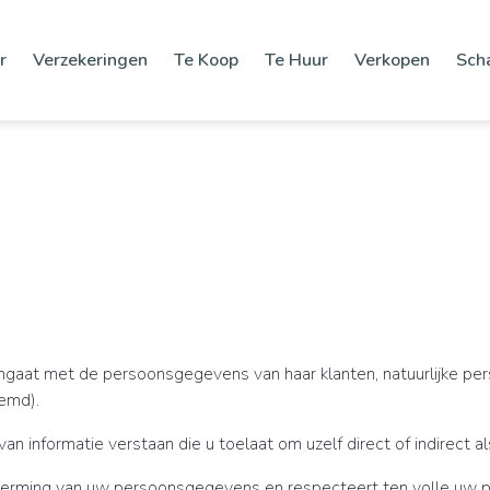
r
Verzekeringen
Te Koop
Te Huur
Verkopen
Sch
mgaat met de persoonsgegevens van haar klanten, natuurlijke pers
oemd).
nformatie verstaan die u toelaat om uzelf direct of indirect als 
erming van uw persoonsgegevens en respecteert ten volle uw pe