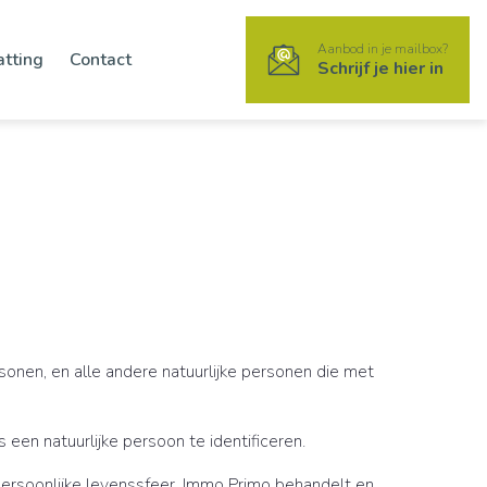
Aanbod in je mailbox?
atting
Contact
Schrijf je hier in
onen, en alle andere natuurlijke personen die met
een natuurlijke persoon te identificeren.
rsoonlijke levenssfeer. Immo Primo behandelt en