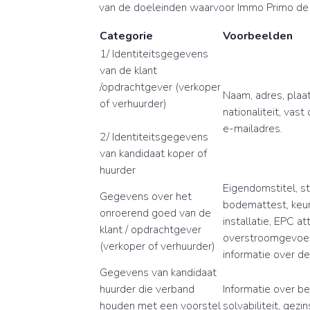
van de doeleinden waarvoor Immo Primo de
Categorie
Voorbeelden
1/ Identiteitsgegevens
van de klant
/opdrachtgever (verkoper
Naam, adres, plaa
of verhuurder)
nationaliteit, vas
e-mailadres.
2/ Identiteitsgegevens
van kandidaat koper of
huurder
Eigendomstitel, s
Gegevens over het
bodemattest, keur
onroerend goed van de
installatie, EPC at
klant / opdrachtgever
overstroomgevoeli
(verkoper of verhuurder)
informatie over d
Gegevens van kandidaat
huurder die verband
Informatie over b
houden met een voorstel
solvabiliteit, gezin