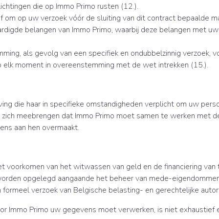
ichtingen die op Immo Primo rusten (12.).
f om op uw verzoek vóór de sluiting van dit contract bepaalde m
ardigde belangen van Immo Primo, waarbij deze belangen met uw
ming, als gevolg van een specifiek en ondubbelzinnig verzoek, vo
p elk moment in overeenstemming met de wet intrekken (15.).
ing die haar in specifieke omstandigheden verplicht om uw pers
met zich meebrengen dat Immo Primo moet samen te werken met de
ens aan hen overmaakt.
het voorkomen van het witwassen van geld en de financiering van 
s worden opgelegd aangaande het beheer van mede-eigendommen
formeel verzoek van Belgische belasting- en gerechtelijke autori
voor Immo Primo uw gegevens moet verwerken, is niet exhaustief 