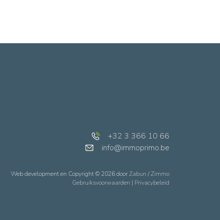
+32 3 366 10 66
info@immoprimo.be
Web development en Copyright © 2026 door
Zabun
/
Zimmo
Gebruiksvoorwaarden
|
Privacybeleid