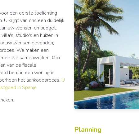
voor een eerste toelichting
 U krijgt van ons een duidelijk
 aan uw wensen en budget.
lla's, studio's en huizen in
naar uw wensen gevonden,
pproces. We maken een
aarmee we samenwerken. Ook
en van de fiscale
eerd bent in een woning in
 doorheen het aankoopproces.
U
astgoed in Spanje
.
 maken.
Planning