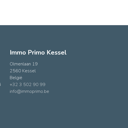
Immo Primo Kessel
Olmenlaan 19
2560 Kessel
België
4
+32 3 502 90 99
info@immoprimo.be