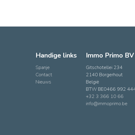
Handige links
Immo Primo BV
Spanje
Gitschotellei 234
Contact
2140 Borgerhout
Nieuws
België
BTW BE0466 992 44
+32 3 366 10 66
info@immoprimo.be