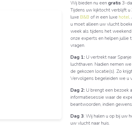
Wij bieden nu een
gratis
3-daa
Tijdens uw kijktocht verblijft
luxe
B&B
of in een luxe
hotel
.
u moet alleen uw vlucht boeke
week als tijdens het weekend
onze experts en helpen jullie
vragen.
Dag 1:
U vertrekt naar Spanje
luchthaven. Nadien nemen we 
de gekozen locatie(s). Zo krij
Vervolgens begeleiden we u v
Dag 2:
U brengt een bezoek 
informatiesessie waar de expe
beantwoorden, indien gewenst
Dag 3
: Wij halen u op bij uw 
uw vlucht naar huis.