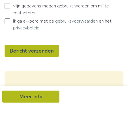
Mijn gegevens mogen gebruikt worden om mij te
contacteren.
Ik ga akkoord met de
gebruiksvoorwaarden
en het
privacybeleid
.
Bericht verzenden
Ontvang als eerste het nieuwste
Meer info
aanbod in je mailbox
Schrijf je in