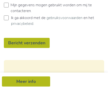
Mijn gegevens mogen gebruikt worden om mij te
contacteren.
Ik ga akkoord met de
gebruiksvoorwaarden
en het
privacybeleid
.
Bericht verzenden
Ontvang als eerste het nieuwste
Meer info
aanbod in je mailbox
Schrijf je in