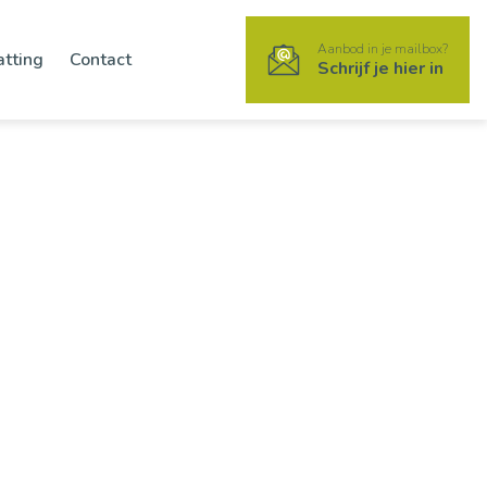
Aanbod in je mailbox?
atting
Contact
Schrijf je hier in