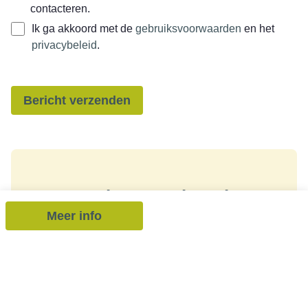
contacteren.
Ik ga akkoord met de
gebruiksvoorwaarden
en het
privacybeleid
.
Bericht verzenden
Ontvang als eerste het nieuwste
Meer info
aanbod in je mailbox
Schrijf je in