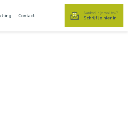
Aanbod in je mailbox?
atting
Contact
Schrijf je hier in