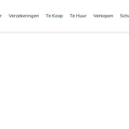
r
Verzekeringen
Te Koop
Te Huur
Verkopen
Sch