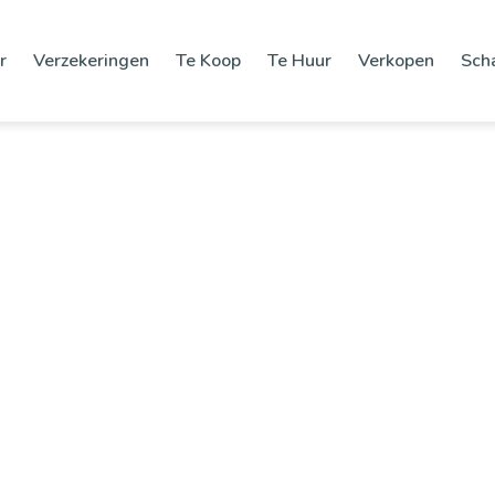
r
Verzekeringen
Te Koop
Te Huur
Verkopen
Sch