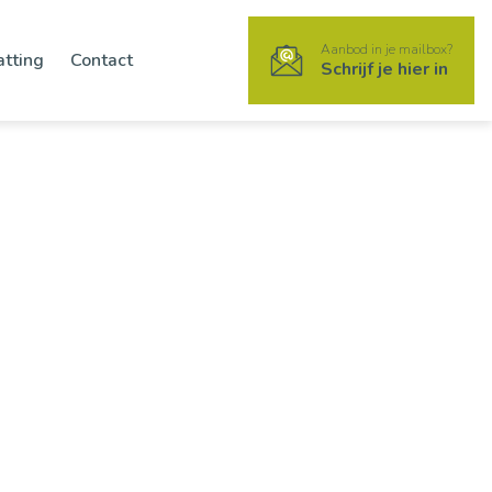
Aanbod in je mailbox?
atting
Contact
Schrijf je hier in