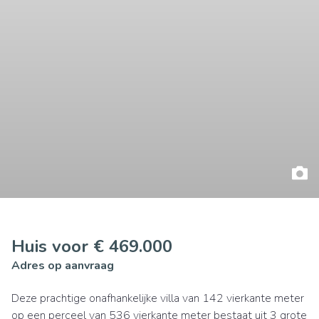
Huis voor € 469.000
Adres op aanvraag
Deze prachtige onafhankelijke villa van 142 vierkante meter
op een perceel van 536 vierkante meter bestaat uit 3 grote