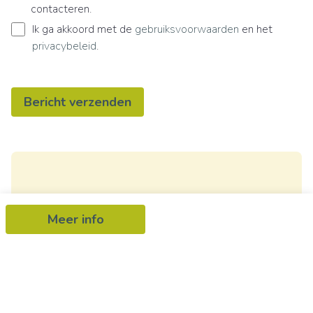
contacteren.
Ik ga akkoord met de
gebruiksvoorwaarden
en het
privacybeleid
.
Bericht verzenden
Ontvang als eerste het nieuwste
Meer info
aanbod in je mailbox
Schrijf je in