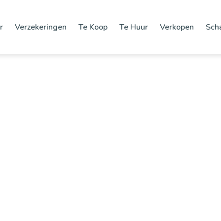
r
Verzekeringen
Te Koop
Te Huur
Verkopen
Sch