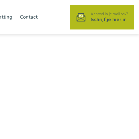
Aanbod in je mailbox?
atting
Contact
Schrijf je hier in