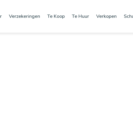
r
Verzekeringen
Te Koop
Te Huur
Verkopen
Sch