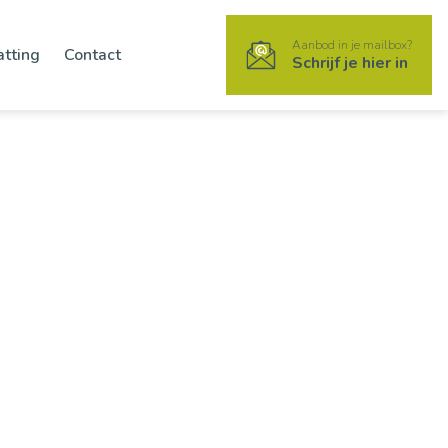
Aanbod in je mailbox?
atting
Contact
Schrijf je hier in