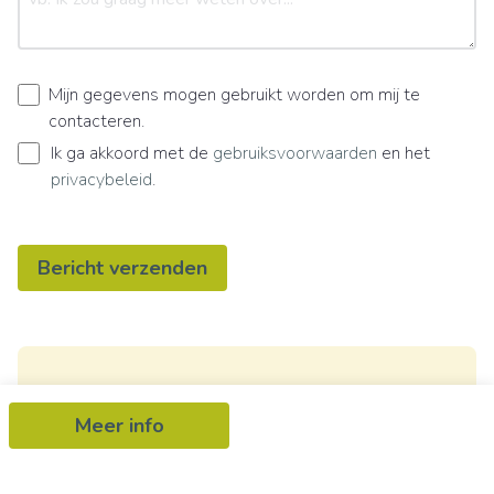
Mijn gegevens mogen gebruikt worden om mij te
contacteren.
Ik ga akkoord met de
gebruiksvoorwaarden
en het
privacybeleid
.
Bericht verzenden
Ontvang als eerste het nieuwste
Meer info
aanbod in je mailbox