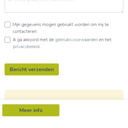
Mijn gegevens mogen gebruikt worden om mij te
contacteren.
Ik ga akkoord met de
gebruiksvoorwaarden
en het
privacybeleid
.
Bericht verzenden
Ontvang als eerste het nieuwste
Meer info
aanbod in je mailbox