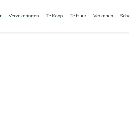
r
Verzekeringen
Te Koop
Te Huur
Verkopen
Sch