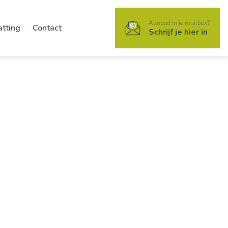
Aanbod in je mailbox?
atting
Contact
Schrijf je hier in